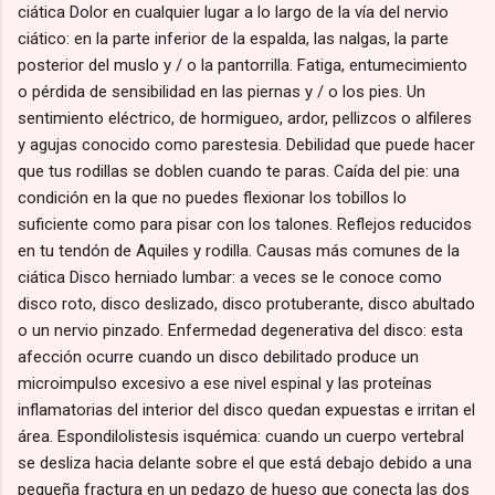
ciática Dolor en cualquier lugar a lo largo de la vía del nervio
ciático: en la parte inferior de la espalda, las nalgas, la parte
posterior del muslo y / o la pantorrilla. Fatiga, entumecimiento
o pérdida de sensibilidad en las piernas y / o los pies. Un
sentimiento eléctrico, de hormigueo, ardor, pellizcos o alfileres
y agujas conocido como parestesia. Debilidad que puede hacer
que tus rodillas se doblen cuando te paras. Caída del pie: una
condición en la que no puedes flexionar los tobillos lo
suficiente como para pisar con los talones. Reflejos reducidos
en tu tendón de Aquiles y rodilla. Causas más comunes de la
ciática Disco herniado lumbar: a veces se le conoce como
disco roto, disco deslizado, disco protuberante, disco abultado
o un nervio pinzado. Enfermedad degenerativa del disco: esta
afección ocurre cuando un disco debilitado produce un
microimpulso excesivo a ese nivel espinal y las proteínas
inflamatorias del interior del disco quedan expuestas e irritan el
área. Espondilolistesis isquémica: cuando un cuerpo vertebral
se desliza hacia delante sobre el que está debajo debido a una
pequeña fractura en un pedazo de hueso que conecta las dos