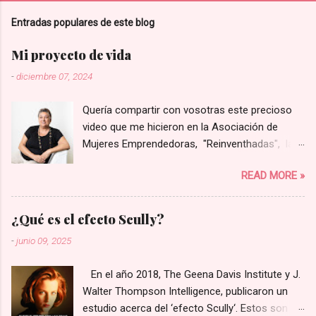
Entradas populares de este blog
Mi proyecto de vida
-
diciembre 07, 2024
Quería compartir con vosotras este precioso
video que me hicieron en la Asociación de
Mujeres Emprendedoras, "Reinventhadas", las
que lanzaron un programa para visibilizar y
READ MORE »
poner en valor proyectos liderados por mujeres
de la provincia de Castellón. Entre todos los
presentados eligieron solo a ocho de ellos para
¿Qué es el efecto Scully?
hacer un video corporativo, y yo tuve la gran
-
junio 09, 2025
suerte de que el mío fue una de los elegidos.
Espero que os guste tanto como a mí. Este es
En el año 2018, The Geena Davis Institute y J.
el enlace 👉 video Rosa Marco 💜
Walter Thompson Intelligence, publicaron un
estudio acerca del ‘efecto Scully‘. Estos son