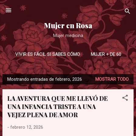
Ir al contenido principal
Mujer en Rosa
Mujer medicina
VIVIR ES FÁCIL SI SABES CÓMO
MUJER + DE 60
LA RESPUESTA
MÁS…
Mostrando entradas de febrero, 2026
MOSTRAR TODO
ENTRE LA SOMBRA Y LA LUZ
E
n
LA AVENTURA QUE ME LLEVÓ DE
t
UNA INFANCIA TRISTE A UNA
r
VEJEZ PLENA DE AMOR
a
d
-
febrero 12, 2026
a