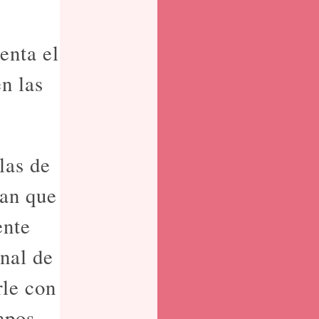
enta el
n las
las de
ran que
ente
onal de
rle con
mpos