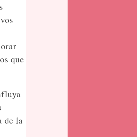
s
ivos
corar
los que
nfluya
s
a de la