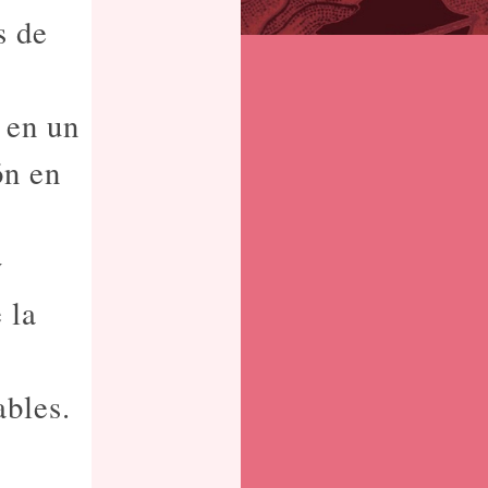
s de
 en un
ón en
y
 la
ables.