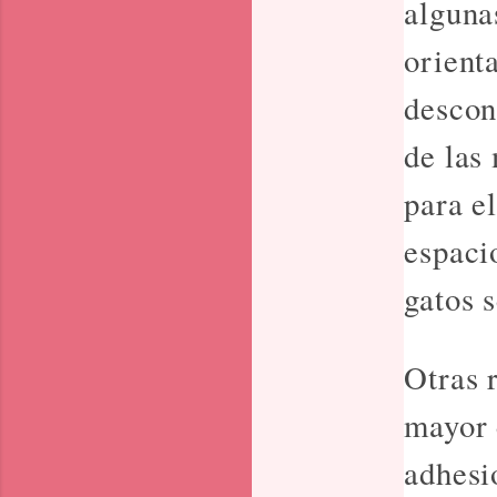
alguna
orient
descon
de las
para e
espaci
gatos 
Otras 
mayor 
adhesi