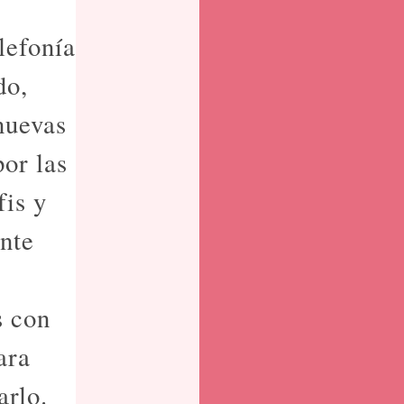
lefonía
do,
nuevas
or las
fis y
ante
s con
ara
arlo.