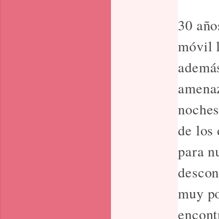
30 año
móvil 
además
amenaz
noches
de los
para n
descon
muy po
encont