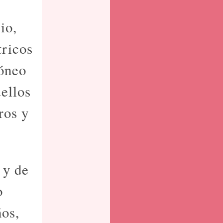
io,
tricos
dóneo
ellos
ros y
 y de
o
ños,