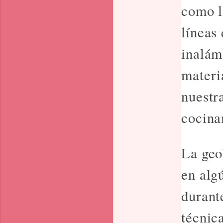
como l
líneas 
inalám
materi
nuestr
cocina
La geo
en alg
durant
técnica