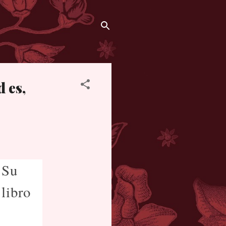
 es,
Su
libro