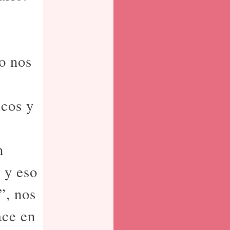
so nos
icos y
n
 y eso
”, nos
ace en