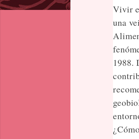
Vivir 
una ve
Alimen
fenóme
1988. 
contri
recome
geobio
entorn
¿Cómo 