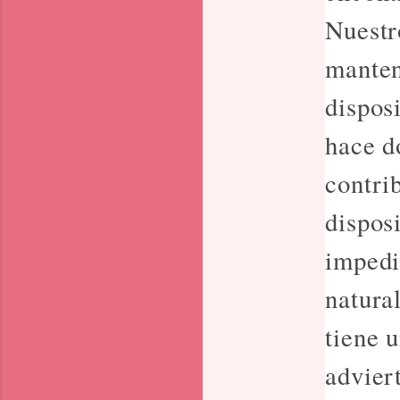
Nuestr
manten
disposi
hace d
contri
dispos
impedi
natura
tiene 
advier