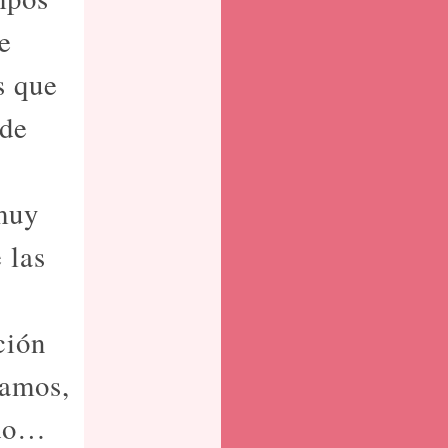
e
s que
 de
 muy
 las
ción
ramos,
ido…