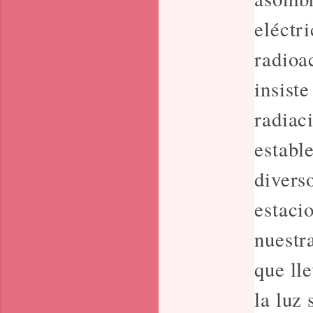
eléctr
radioa
insist
radiaci
establ
divers
estaci
nuestra
que ll
la luz