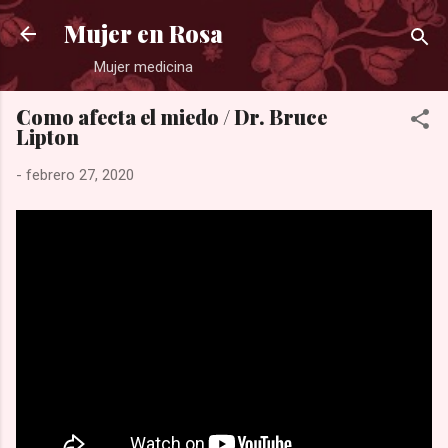
Ir al contenido principal
Mujer en Rosa
Mujer medicina
Como afecta el miedo / Dr. Bruce
Lipton
-
febrero 27, 2020