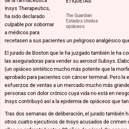
de la farmacéutica
ETIQUETAS:
b
t
Insys Therapeutics,
The Guardian
ha sido declarado
Estados Unidos
culpable por sobornar
opiáceos
a médicos para
o
e
recetasen a sus pacientes un peligroso analgésico qu
El jurado de Boston que le ha juzgado también le ha c
las aseguradoras para vender su aerosol Subsys. Elabor
(un opiáceo sintético mucho más potente que la morfin
o
r
aprobado para pacientes con cáncer terminal. Pero la 
esfuerzos de ventas a un mercado mucho más grande y
personas con dolor crónico cuya vida no está en riesgo
Insys contribuyó así a la epidemia de opiáceos que tan
k
Tras dos semanas de deliberación, el jurado también h
otros cuatro ejecutivos de Insys acusados de crimen 