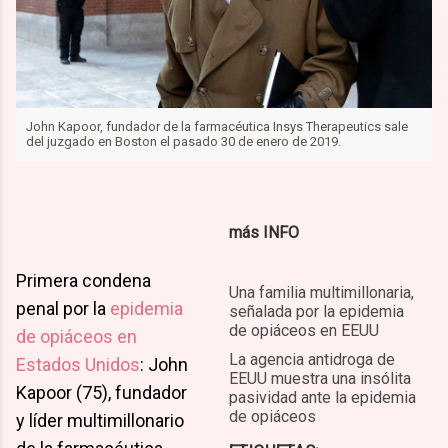
a
w
John Kapoor, fundador de la farmacéutica Insys Therapeutics sale
del juzgado en Boston el pasado 30 de enero de 2019.
c
i
más INFO
Primera condena
Una familia multimillonaria,
penal por la
epidemia
señalada por la epidemia
de opiáceos en EEUU
de opiáceos en
e
t
La agencia antidroga de
Estados Unidos
: John
EEUU muestra una insólita
Kapoor (75), fundador
pasividad ante la epidemia
de opiáceos
y líder multimillonario