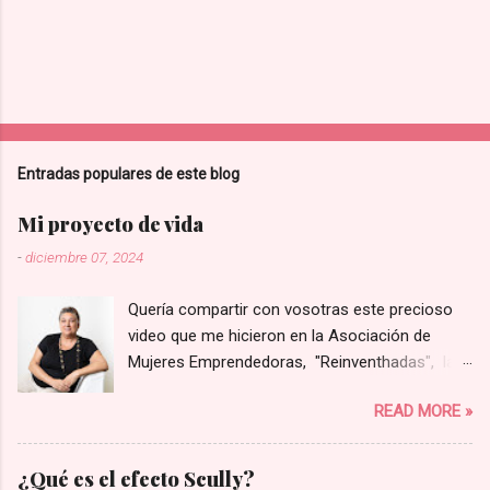
Entradas populares de este blog
Mi proyecto de vida
-
diciembre 07, 2024
Quería compartir con vosotras este precioso
video que me hicieron en la Asociación de
Mujeres Emprendedoras, "Reinventhadas", las
que lanzaron un programa para visibilizar y
READ MORE »
poner en valor proyectos liderados por mujeres
de la provincia de Castellón. Entre todos los
presentados eligieron solo a ocho de ellos para
¿Qué es el efecto Scully?