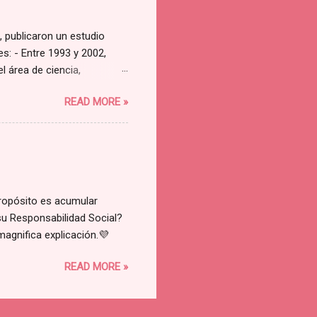
, publicaron un estudio
s: - Entre 1993 y 2002,
l área de ciencia,
 - Aunque lo habitual en la
READ MORE »
 los atributos más
 y, principalmente, una
aban representados en su
ientífica, con un importante
 los 7 años de edad es
ropósito es acumular
a su Responsabilidad Social?
 magnifica explicación.💜
READ MORE »