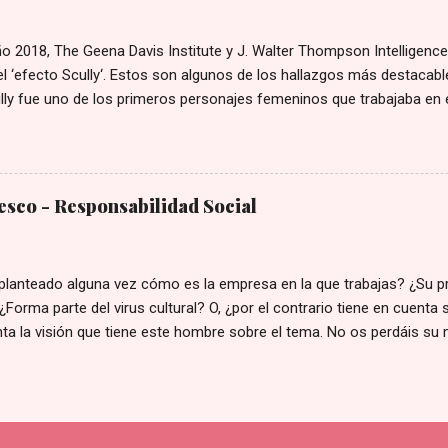
 2018, The Geena Davis Institute y J. Walter Thompson Intelligence
l ‘efecto Scully‘. Estos son algunos de los hallazgos más destacable
ly fue uno de los primeros personajes femeninos que trabajaba en e
a, ingeniería y matemáticas, y la primera con un rol de protagonista.
 que los personajes femeninos destacaran por su apariencia física,
ativos de Scully incluían la confianza, el escepticismo, la objetividad
cia brillante. - En esa época, los roles protagónicos científicos est
sco - Responsabilidad Social
 por hombres en laboratorio. Scully, por el contrario, era una mujer c
e campo, algo revolucionario en los años 90. - Se calcula que hacia
 realiza la asociación implícita en niños y niñas, adoptando la c...
planteado alguna vez cómo es la empresa en la que trabajas? ¿Su p
¿Forma parte del virus cultural? O, ¿por el contrario tiene en cuent
ta la visión que tiene este hombre sobre el tema. No os perdáis su