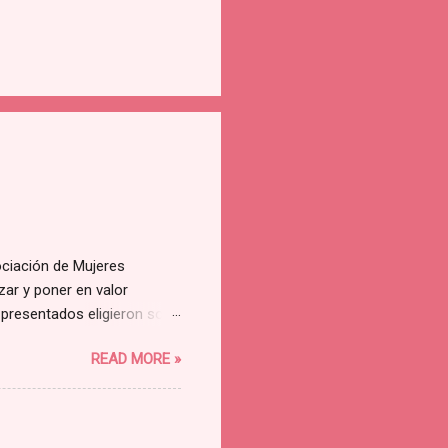
ociación de Mujeres
ar y poner en valor
 presentados eligieron solo
ue el mío fue una de los
READ MORE »
 Rosa Marco 💜