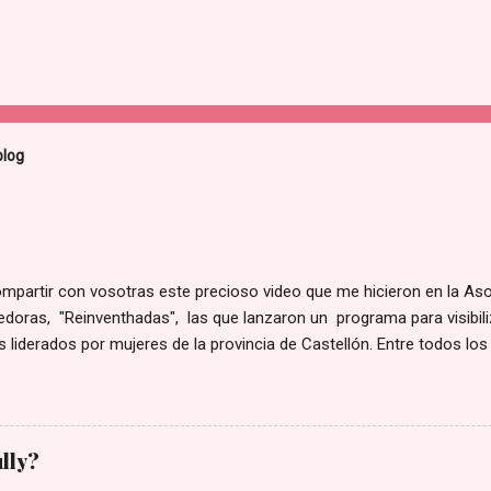
blog
ompartir con vosotras este precioso video que me hicieron en la As
oras, "Reinventhadas", las que lanzaron un programa para visibiliz
 liderados por mujeres de la provincia de Castellón. Entre todos los
 ellos para hacer un video corporativo, y yo tuve la gran suerte de q
. Espero que os guste tanto como a mí. Este es el enlace 👉 video
ully?