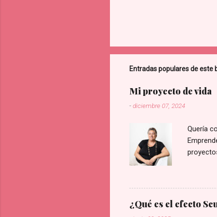
Entradas populares de este 
Mi proyecto de vida
-
diciembre 07, 2024
Quería c
Emprended
proyectos
a ocho de
elegidos
¿Qué es el efecto Sc