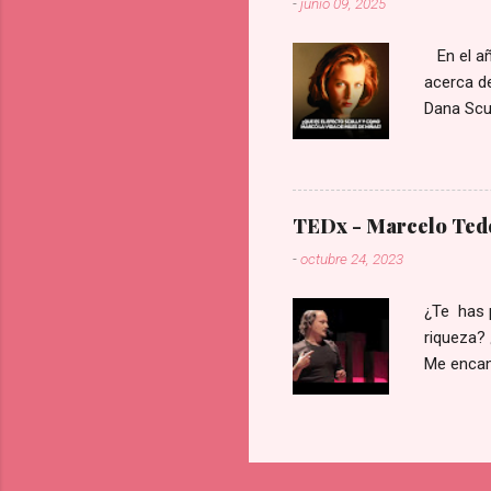
-
junio 09, 2025
En el año
acerca de
Dana Scul
tecnologí
época era
represent
inteligen
TEDx - Marcelo Tede
totalidad
-
octubre 24, 2023
trabajo d
cuando se
¿Te has 
riqueza? 
Me encan