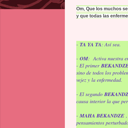
Om, Que los muchos ser
y que todas las enferme
-
TA YA TA
: Así sea.
-
OM
:
Activa nuestra e
- El primer
BEKANDZ
sino de todos los proble
vejez y la enfermedad.
- El segundo
BEKAND
causa interior la que pe
-
MAHA BEKANDZE
,
pensamientos perturbado