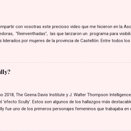
ompartir con vosotras este precioso video que me hicieron en la As
oras, "Reinventhadas", las que lanzaron un programa para visibiliz
 liderados por mujeres de la provincia de Castellón. Entre todos los
 ellos para hacer un video corporativo, y yo tuve la gran suerte de q
. Espero que os guste tanto como a mí. Este es el enlace 👉 video
ully?
 2018, The Geena Davis Institute y J. Walter Thompson Intelligence
l ‘efecto Scully‘. Estos son algunos de los hallazgos más destacable
ly fue uno de los primeros personajes femeninos que trabajaba en e
a, ingeniería y matemáticas, y la primera con un rol de protagonista.
 que los personajes femeninos destacaran por su apariencia física,
ativos de Scully incluían la confianza, el escepticismo, la objetividad