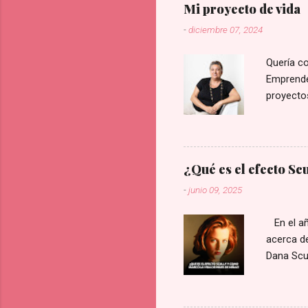
Mi proyecto de vida
-
diciembre 07, 2024
Quería c
Emprended
proyectos
a ocho de
elegidos
¿Qué es el efecto Sc
-
junio 09, 2025
En el año
acerca de
Dana Scul
tecnologí
época era
represent