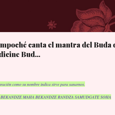
Ir al contenido principal
poché canta el mantra del Buda d
icine Bud...
uración como su nombre indica sirve para sanarnos.
E BEKANDZE MAHA BEKANDZE RANDZA SAMUDGATE SOHA