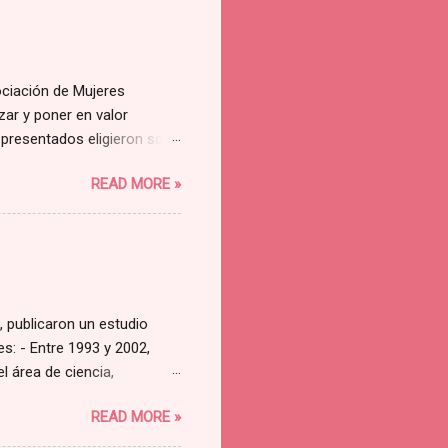
ociación de Mujeres
ar y poner en valor
 presentados eligieron solo
ue el mío fue una de los
READ MORE »
 Rosa Marco 💜
, publicaron un estudio
s: - Entre 1993 y 2002,
l área de ciencia,
 - Aunque lo habitual en la
READ MORE »
 los atributos más
 y, principalmente, una