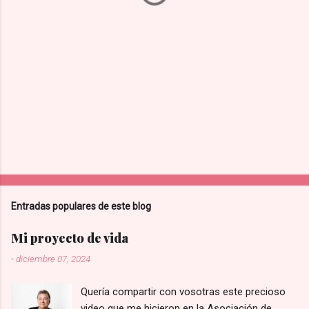
i
o
s
Entradas populares de este blog
Mi proyecto de vida
-
diciembre 07, 2024
Quería compartir con vosotras este precioso
video que me hicieron en la Asociación de