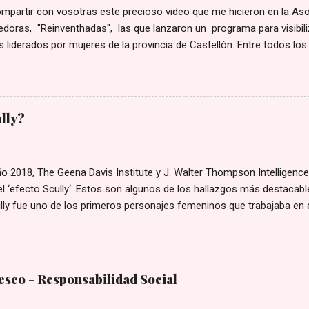
ompartir con vosotras este precioso video que me hicieron en la As
oras, "Reinventhadas", las que lanzaron un programa para visibiliz
 liderados por mujeres de la provincia de Castellón. Entre todos los
 ellos para hacer un video corporativo, y yo tuve la gran suerte de q
. Espero que os guste tanto como a mí. Este es el enlace 👉 video
ully?
 2018, The Geena Davis Institute y J. Walter Thompson Intelligence
l ‘efecto Scully‘. Estos son algunos de los hallazgos más destacable
ly fue uno de los primeros personajes femeninos que trabajaba en e
a, ingeniería y matemáticas, y la primera con un rol de protagonista.
 que los personajes femeninos destacaran por su apariencia física,
ativos de Scully incluían la confianza, el escepticismo, la objetividad
cia brillante. - En esa época, los roles protagónicos científicos est
sco - Responsabilidad Social
 por hombres en laboratorio. Scully, por el contrario, era una mujer c
e campo, algo revolucionario en los años 90. - Se calcula que hacia