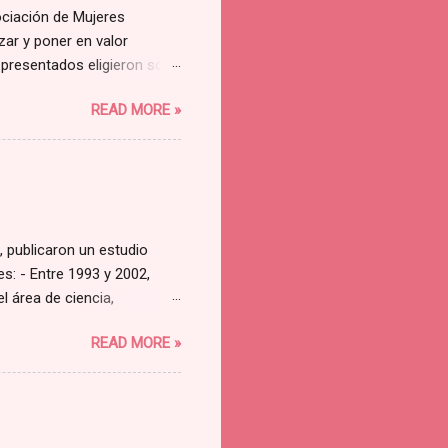
ociación de Mujeres
ar y poner en valor
 presentados eligieron solo
ue el mío fue una de los
READ MORE »
 Rosa Marco 💜
, publicaron un estudio
s: - Entre 1993 y 2002,
l área de ciencia,
 - Aunque lo habitual en la
READ MORE »
 los atributos más
 y, principalmente, una
aban representados en su
ientífica, con un importante
 los 7 años de edad es