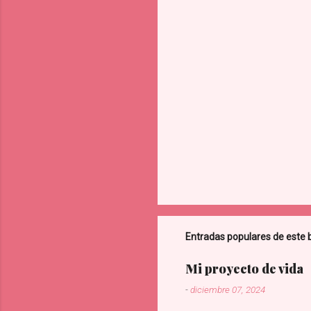
r
i
o
s
Entradas populares de este 
Mi proyecto de vida
-
diciembre 07, 2024