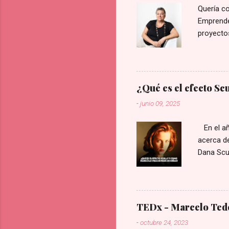
Quería c
Emprended
proyectos
a ocho de
elegidos
¿Qué es el efecto Sc
-
junio 09, 2025
En el año
acerca de
Dana Scul
tecnologí
época era
represent
inteligen
TEDx - Marcelo Tede
totalidad
-
octubre 24, 2023
trabajo d