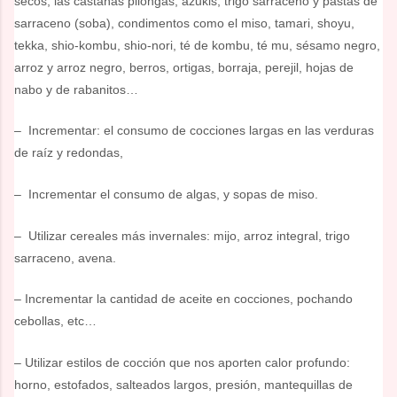
secos, las castañas pilongas, azukis, trigo sarraceno y pastas de
sarraceno (soba), condimentos como el miso, tamari, shoyu,
tekka, shio-kombu, shio-nori, té de kombu, té mu, sésamo negro,
arroz y arroz negro, berros, ortigas, borraja, perejil, hojas de
nabo y de rabanitos…
– Incrementar: el consumo de cocciones largas en las verduras
de raíz y redondas,
– Incrementar el consumo de algas, y sopas de miso.
– Utilizar cereales más invernales: mijo, arroz integral, trigo
sarraceno, avena.
– Incrementar la cantidad de aceite en cocciones, pochando
cebollas, etc…
– Utilizar estilos de cocción que nos aporten calor profundo:
horno, estofados, salteados largos, presión, mantequillas de