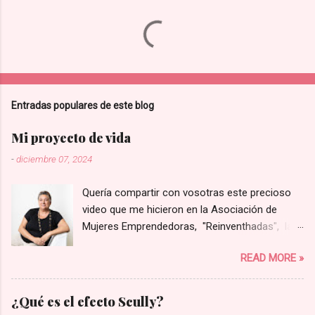
Entradas populares de este blog
Mi proyecto de vida
-
diciembre 07, 2024
Quería compartir con vosotras este precioso
video que me hicieron en la Asociación de
Mujeres Emprendedoras, "Reinventhadas", las
que lanzaron un programa para visibilizar y
READ MORE »
poner en valor proyectos liderados por mujeres
de la provincia de Castellón. Entre todos los
presentados eligieron solo a ocho de ellos para
¿Qué es el efecto Scully?
hacer un video corporativo, y yo tuve la gran