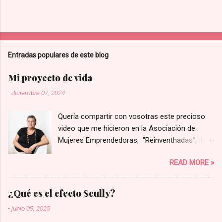
Entradas populares de este blog
Mi proyecto de vida
-
diciembre 07, 2024
Quería compartir con vosotras este precioso
video que me hicieron en la Asociación de
Mujeres Emprendedoras, "Reinventhadas", las
que lanzaron un programa para visibilizar y
READ MORE »
poner en valor proyectos liderados por mujeres
de la provincia de Castellón. Entre todos los
presentados eligieron solo a ocho de ellos para
¿Qué es el efecto Scully?
hacer un video corporativo, y yo tuve la gran
-
junio 09, 2025
suerte de que el mío fue una de los elegidos.