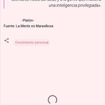
una inteligencia privilegiada».
-Platón-
Fuente: La Mente es Maravillosa
Crecimiento personal
C
o
m
e
n
t
a
r