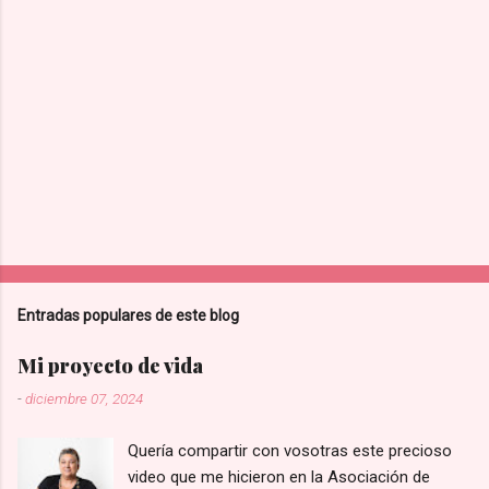
i
o
s
Entradas populares de este blog
Mi proyecto de vida
-
diciembre 07, 2024
Quería compartir con vosotras este precioso
video que me hicieron en la Asociación de