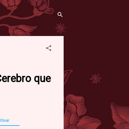
Cerebro que
ttear