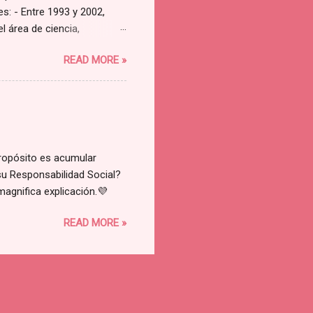
s: - Entre 1993 y 2002,
l área de ciencia,
 - Aunque lo habitual en la
READ MORE »
 los atributos más
 y, principalmente, una
aban representados en su
ientífica, con un importante
 los 7 años de edad es
ropósito es acumular
a su Responsabilidad Social?
 magnifica explicación.💜
READ MORE »