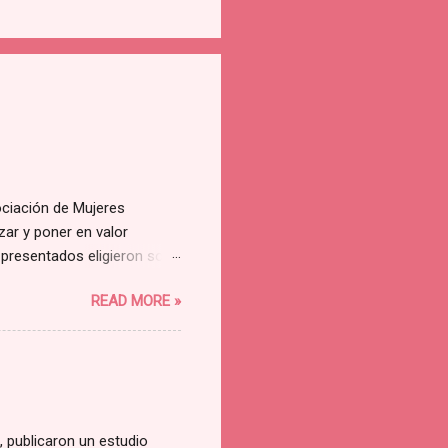
ociación de Mujeres
ar y poner en valor
 presentados eligieron solo
ue el mío fue una de los
READ MORE »
 Rosa Marco 💜
, publicaron un estudio