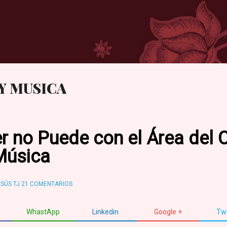
Ir al contenido principal
Y MUSICA
r no Puede con el Área del 
Música
SÚS TJ
21 COMENTARIOS
WhastApp
Linkedin
Google +
Twi