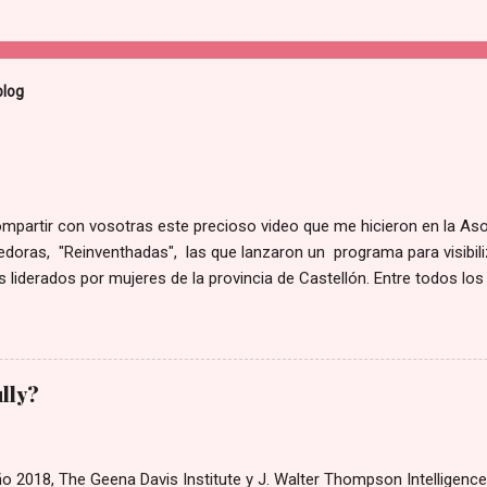
blog
ompartir con vosotras este precioso video que me hicieron en la As
oras, "Reinventhadas", las que lanzaron un programa para visibiliz
 liderados por mujeres de la provincia de Castellón. Entre todos los
 ellos para hacer un video corporativo, y yo tuve la gran suerte de q
. Espero que os guste tanto como a mí. Este es el enlace 👉 video
ully?
 2018, The Geena Davis Institute y J. Walter Thompson Intelligence