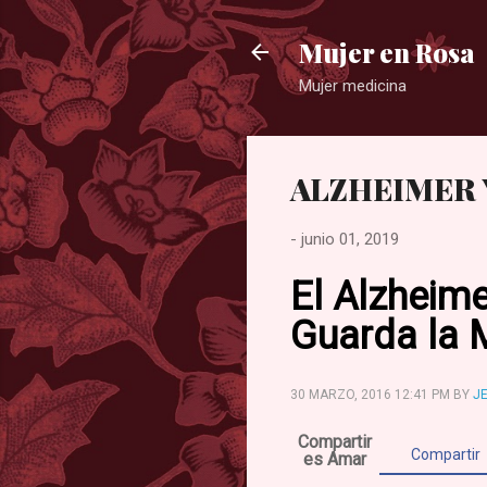
Mujer en Rosa
Mujer medicina
ALZHEIMER 
-
junio 01, 2019
El Alzheime
Guarda la 
30 MARZO, 2016
12:41 PM
BY
JE
Compartir
Compartir
es Amar