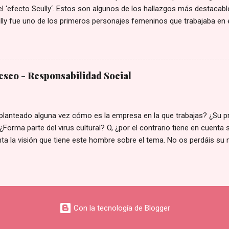
l ‘efecto Scully‘. Estos son algunos de los hallazgos más destacable
ly fue uno de los primeros personajes femeninos que trabajaba en e
a, ingeniería y matemáticas, y la primera con un rol de protagonista.
 que los personajes femeninos destacaran por su apariencia física,
ativos de Scully incluían la confianza, el escepticismo, la objetividad
cia brillante. - En esa época, los roles protagónicos científicos est
sco - Responsabilidad Social
 por hombres en laboratorio. Scully, por el contrario, era una mujer c
e campo, algo revolucionario en los años 90. - Se calcula que hacia
 realiza la asociación implícita en niños y niñas, adoptando la c...
planteado alguna vez cómo es la empresa en la que trabajas? ¿Su p
¿Forma parte del virus cultural? O, ¿por el contrario tiene en cuent
ta la visión que tiene este hombre sobre el tema. No os perdáis su
Con la tecnología de Blogger