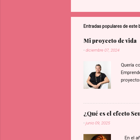
Entradas populares de este 
Mi proyecto de vida
-
diciembre 07, 2024
Quería c
Emprended
proyectos
a ocho de
elegidos
¿Qué es el efecto Sc
-
junio 09, 2025
En el año