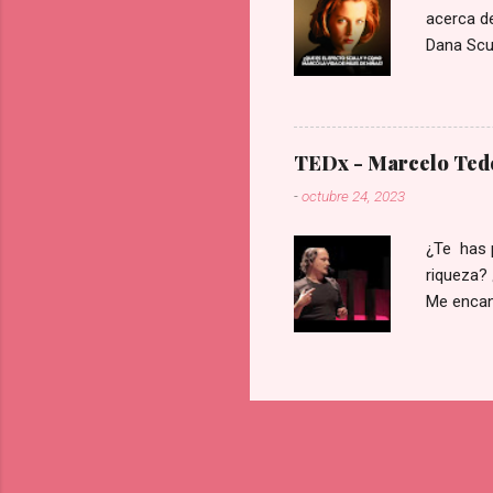
acerca de
Dana Scul
tecnologí
época era
represent
inteligen
TEDx - Marcelo Tede
totalidad
-
octubre 24, 2023
trabajo d
cuando se
¿Te has 
riqueza? 
Me encan