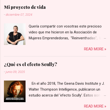
Mi proyecto de vida
-
diciembre 07, 2024
Quería compartir con vosotras este precioso
video que me hicieron en la Asociación de
Mujeres Emprendedoras, "Reinventhadas", las
que lanzaron un programa para visibilizar y
READ MORE »
poner en valor proyectos liderados por mujeres
de la provincia de Castellón. Entre todos los
presentados eligieron solo a ocho de ellos para
¿Qué es el efecto Scully?
hacer un video corporativo, y yo tuve la gran
-
junio 09, 2025
suerte de que el mío fue una de los elegidos.
Espero que os guste tanto como a mí. Este es
En el año 2018, The Geena Davis Institute y J.
el enlace 👉 video Rosa Marco 💜
Walter Thompson Intelligence, publicaron un
estudio acerca del ‘efecto Scully‘. Estos son
algunos de los hallazgos más destacables: -
READ MORE »
Entre 1993 y 2002, Dana Scully fue uno de los