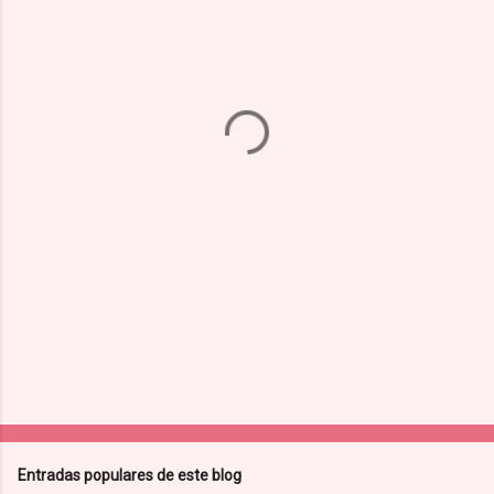
e
n
t
a
r
i
o
s
Entradas populares de este blog