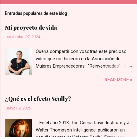
Entradas populares de este blog
Mi proyecto de vida
-
diciembre 07, 2024
Quería compartir con vosotras este precioso
video que me hicieron en la Asociación de
Mujeres Emprendedoras, "Reinventhadas", las
que lanzaron un programa para visibilizar y
READ MORE »
poner en valor proyectos liderados por mujeres
de la provincia de Castellón. Entre todos los
presentados eligieron solo a ocho de ellos para
¿Qué es el efecto Scully?
hacer un video corporativo, y yo tuve la gran
-
junio 09, 2025
suerte de que el mío fue una de los elegidos.
Espero que os guste tanto como a mí. Este es
En el año 2018, The Geena Davis Institute y J.
el enlace 👉 video Rosa Marco 💜
Walter Thompson Intelligence, publicaron un