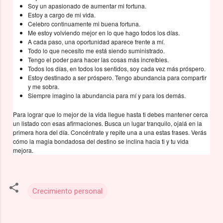
Soy un apasionado de aumentar mi fortuna.
Estoy a cargo de mi vida.
Celebro continuamente mi buena fortuna.
Me estoy volviendo mejor en lo que hago todos los días.
A cada paso, una oportunidad aparece frente a mí.
Todo lo que necesito me está siendo suministrado.
Tengo el poder para hacer las cosas más increíbles.
Todos los días, en todos los sentidos, soy cada vez más próspero.
Estoy destinado a ser próspero. Tengo abundancia para compartir
y me sobra.
Siempre imagino la abundancia para mí y para los demás.
Para lograr que lo mejor de la vida llegue hasta ti debes mantener cerca
un listado con esas afirmaciones. Busca un lugar tranquilo, ojalá en la
primera hora del día. Concéntrate y repite una a una estas frases. Verás
cómo la magia bondadosa del destino se inclina hacia ti y tu vida
mejora.
Crecimiento personal
C