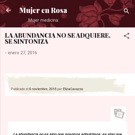
Ir al contenido principal
Mujer en Rosa
Mujer medicina
LA ABUNDANCIA NO SE ADQUIERE,
SE SINTONIZA
-
enero 27, 2016
Publicado el
6 noviembre, 2015
por
ElizaCavazos
La abundancia no es algo que nosotros adquirimos; es algo que