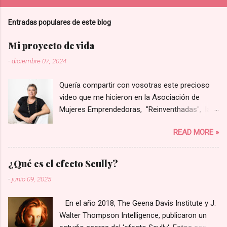
Entradas populares de este blog
Mi proyecto de vida
-
diciembre 07, 2024
Quería compartir con vosotras este precioso
video que me hicieron en la Asociación de
Mujeres Emprendedoras, "Reinventhadas", las
que lanzaron un programa para visibilizar y
READ MORE »
poner en valor proyectos liderados por mujeres
de la provincia de Castellón. Entre todos los
presentados eligieron solo a ocho de ellos para
¿Qué es el efecto Scully?
hacer un video corporativo, y yo tuve la gran
-
junio 09, 2025
suerte de que el mío fue una de los elegidos.
Espero que os guste tanto como a mí. Este es
En el año 2018, The Geena Davis Institute y J.
el enlace 👉 video Rosa Marco 💜
Walter Thompson Intelligence, publicaron un